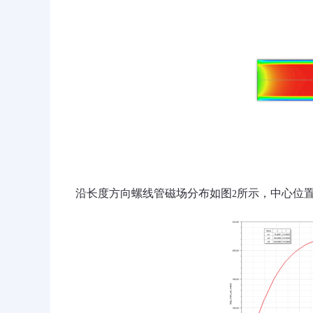
沿长度方向螺线管磁场分布如图
所示，中心位
2