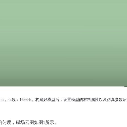
mm
，匝数：
1656
匝。构建好模型后，设置模型的材料属性以及仿真参数后
均匀度，磁场云图如图
所示。
1