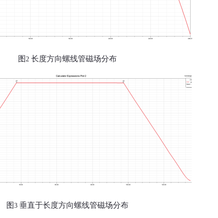
图
长度方向螺线管磁场分布
2
图
垂直于长度方向螺线管磁场分布
3