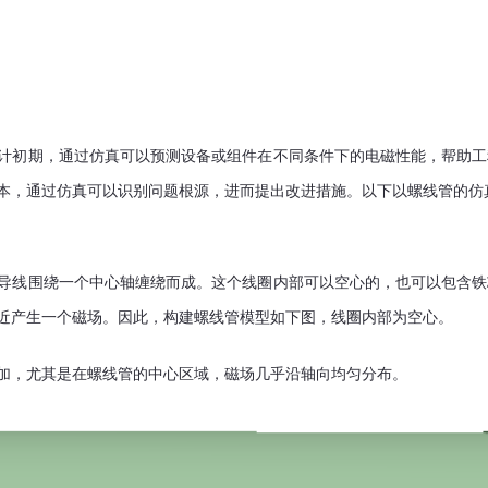
计初期，通过仿真可以预测设备或组件在不同条件下的电磁性能，帮助工
本，通过仿真可以识别问题根源，进而提出改进措施。以下以螺线管的仿
导线围绕一个中心轴缠绕而成。这个线圈内部可以空心的，也可以包含铁
近产生一个磁场。因此，构建螺线管模型如下图，线圈内部为空心。
加，尤其是在螺线管的中心区域，磁场几乎沿轴向均匀分布。