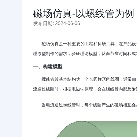
磁场仿真-以螺线管为例
发布日期: 2024-06-06
磁场仿真是一种重要的工程和科研工具，在产品设
理原型制作的需求，验证理论模型，从而节省时间和成
一、构建模型
螺线管其基本结构为一个长圆柱形的线圈，通常由
流通过线圈时，根据电磁学原理，会在螺线管内部及附
当电流通过螺线管时，每个线圈产生的磁场相互叠